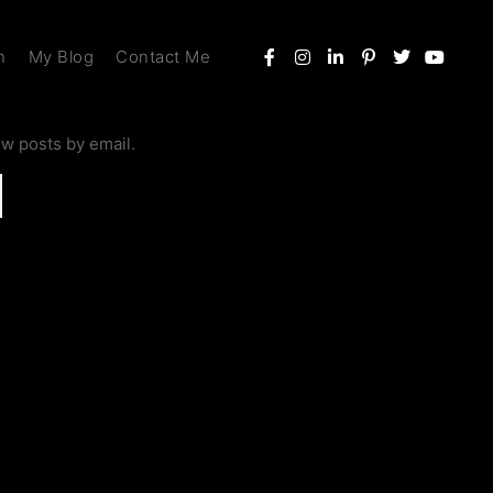
n
My Blog
Contact Me
ew posts by email.